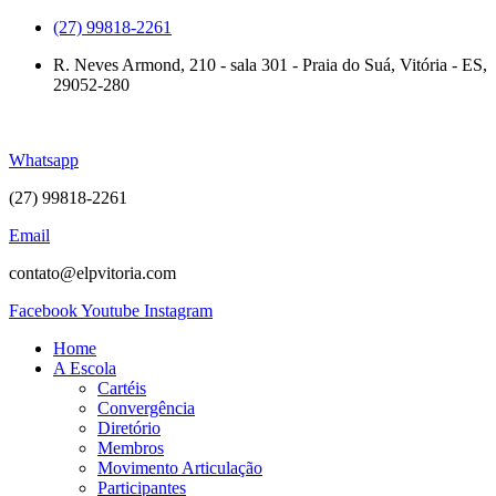
Skip
(27) 99818-2261
to
R. Neves Armond, 210 - sala 301 - Praia do Suá, Vitória - ES,
content
29052-280
Whatsapp
(27) 99818-2261
Email
contato@elpvitoria.com
Facebook
Youtube
Instagram
Home
A Escola
Cartéis
Convergência
Diretório
Membros
Movimento Articulação
Participantes