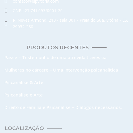
contato@elpvitoria.com
CNPJ: 27.741.693/0001-20
R. Neves Armond, 210 - sala 301 - Praia do Suá, Vitória - ES,
29052-280
PRODUTOS RECENTES
Passe – Testemunho de uma atrevida travessia
Mulheres no cárcere – Uma intervenção psicanalítica
Psicanálise & Arte
Psicanálise e Arte
Direito de Família e Psicanálise – Diálogos necessários.
LOCALIZAÇÃO