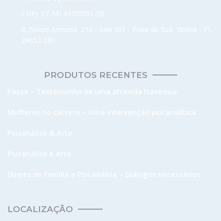
CNPJ: 27.741.693/0001-20
R. Neves Armond, 210 - sala 301 - Praia do Suá, Vitória - ES,
29052-280
PRODUTOS RECENTES
Passe – Testemunho de uma atrevida travessia
Mulheres no cárcere – Uma intervenção psicanalítica
Psicanálise & Arte
Psicanálise e Arte
Direito de Família e Psicanálise – Diálogos necessários.
LOCALIZAÇÃO