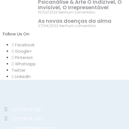
Psicanálise & Arte O Indizível, O
Invisível, O Irrepresentável
15/02/2023
Nenhum comentário
As novas doenças da alma
27/04/2023
Nenhum comentário
Follow Us On
Facebook
Google+
Pinterest
Whatsapp
Twitter
LinkedIn
(27) 99818-2261
(27) 99818-2261
contato@elpvitoria.com