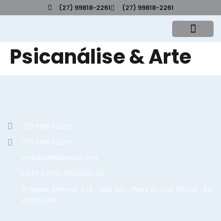
(27) 99818-2261
(27) 99818-2261
Psicanálise & Arte
(27) 99818-2261
(27) 99818-2261
contato@elpvitoria.com
CNPJ: 27.741.693/0001-20
R. Neves Armond, 210 - sala 301 - Praia do Suá, Vitória - ES,
29052-280