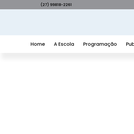
(27) 99818-2261
Home
A Escola
Programação
Pub