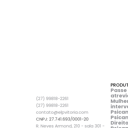
PRODUT
Passe
atrevi
(27) 99818-2261
Mulhe
(27) 99818-2261
interv
Psican
contato@elpvitoria.com
Psican
CNPJ: 27.741.693/0001-20
Direit
R. Neves Armond, 210 - sala 301 -