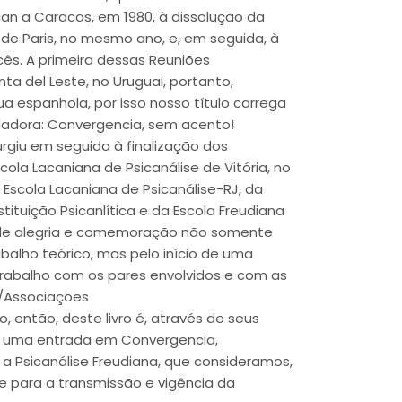
an a Caracas, em 1980, à dissolução da
de Paris, no mesmo ano, e, em seguida, à
cês. A primeira dessas Reuniões
a del Leste, no Uruguai, portanto,
a espanhola, por isso nosso título carrega
dadora: Convergencia, sem acento!
urgiu em seguida à finalização dos
ola Lacaniana de Psicanálise de Vitória, no
 Escola Lacaniana de Psicanálise-RJ, da
stituição Psicanlítica e da Escola Freudiana
de alegria e comemoração não somente
abalho teórico, mas pelo início de uma
trabalho com os pares envolvidos e com as
s/Associações
, então, deste livro é, através de seus
de uma entrada em Convergencia,
a Psicanálise Freudiana, que consideramos,
e para a transmissão e vigência da