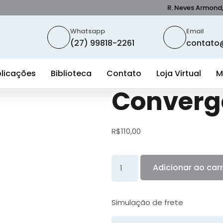
R. Neves Armond, 
Whatsapp
Email
(27) 99818-2261
contato@
licações
Biblioteca
Contato
Loja Virtual
M
Converg
R$
110,00
Adicionar ao car
Simulação de frete