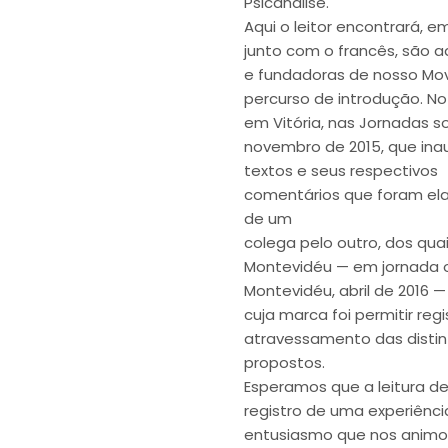
Psicanálise.
Aqui o leitor encontrará, 
junto com o francês, são a
e fundadoras de nosso Mo
percurso de introdução. N
em Vitória, nas Jornadas 
novembro de 2015, que inau
textos e seus respectivos
comentários que foram elab
de um
colega pelo outro, dos qu
Montevidéu — em jornada o
Montevidéu, abril de 2016
cuja marca foi permitir reg
atravessamento das distin
propostos.
Esperamos que a leitura d
registro de uma experiên
entusiasmo que nos animo