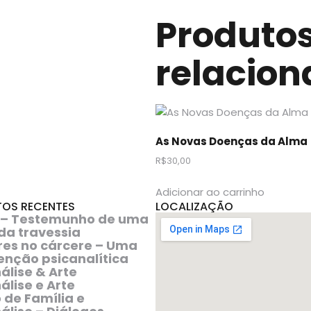
Produto
relacion
As Novas Doenças da Alma
R$
30,00
Adicionar ao carrinho
OS RECENTES
LOCALIZAÇÃO
 – Testemunho de uma
da travessia
res no cárcere – Uma
enção psicanalítica
álise & Arte
álise e Arte
o de Família e