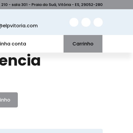
210 - sala 301 - Praia do Suá, Vitória - ES, 29052-280
elpvitoria.com
inha conta
Carrinho
encia
rinho