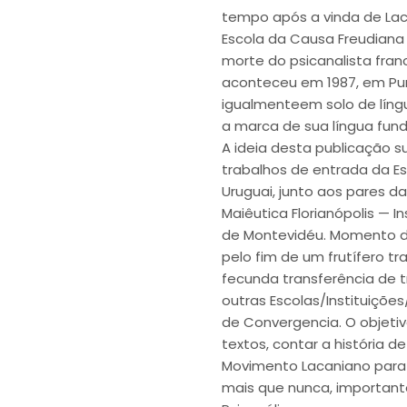
tempo após a vinda de Lac
Escola da Causa Freudiana 
morte do psicanalista fran
aconteceu em 1987, em Punt
igualmenteem solo de língu
a marca de sua língua fun
A ideia desta publicação s
trabalhos de entrada da Esc
Uruguai, junto aos pares da
Maiêutica Florianópolis — In
de Montevidéu. Momento 
pelo fim de um frutífero tr
fecunda transferência de 
outras Escolas/Instituiçõe
de Convergencia. O objetivo
textos, contar a história 
Movimento Lacaniano para 
mais que nunca, important