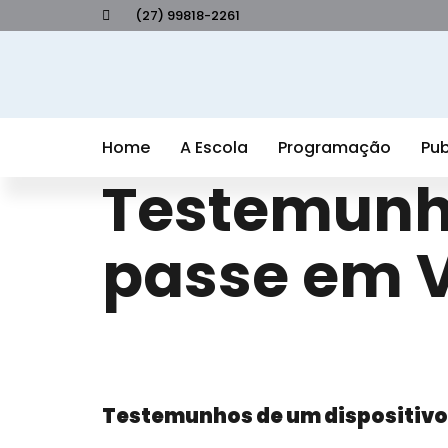
(27) 99818-2261
Home
A Escola
Programação
Pub
Testemunho
passe em V
Testemunhos de um dispositivo 