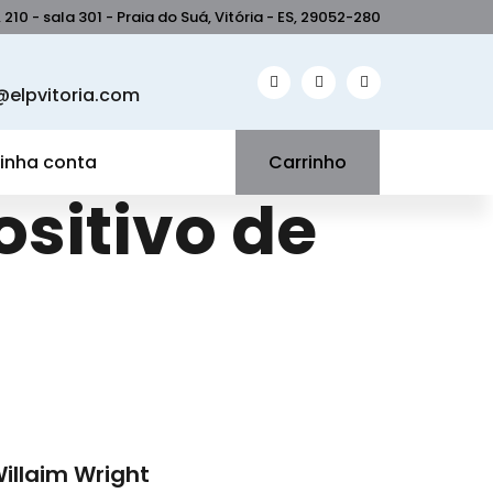
210 - sala 301 - Praia do Suá, Vitória - ES, 29052-280
elpvitoria.com
inha conta
Carrinho
sitivo de
illaim Wright