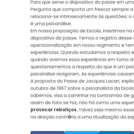
Para que serve o dispositivo do passe em uma
Pergunta que comporta um frescor sempre a s
relaciona-se intrinsecamente às questões: o 
é uma psicanálise.
Em nossa proposição de Escola, insistimos n
dispositivo do passe. Temos o registro desse 
operacionalização em nosso regimento e tem
experiências. Quando estudamos a respeito e
quando vivemos essa experiência em torno do 
questionamentos a respeito do que é um psi
psicanálise revigoram. As experiências caus
A proposta do Passe de Jacques Lacan, explic
outubro de 1967 sobre o psicanalista da Esco
sabemos, visa a caminhar na contramão de ga
assim de fato se faz, não há como uma experi
provocar reboliços.
Talvez seja mesmo esse
na direção contr
á
ria a uma ritualização da exp