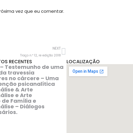
róxima vez que eu comentar.
NEXT
Traço n.º 12, re edição 2018
OS RECENTES
LOCALIZAÇÃO
 – Testemunho de uma
da travessia
res no cárcere – Uma
enção psicanalítica
álise & Arte
álise e Arte
o de Família e
álise – Diálogos
ários.