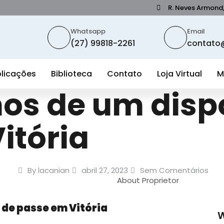
R. Neves Armond, 
Whatsapp
Email
(27) 99818-2261
contato@
licações
Biblioteca
Contato
Loja Virtual
M
s de um dispo
itória
By
lacanian
abril 27, 2023
Sem Comentários
About Proprietor
de passe em Vitória
W