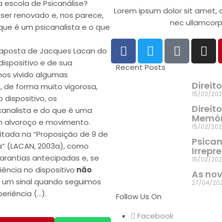
 escola de Psicanálise?
Lorem ipsum dolor sit amet, co
er renovado e, nos parece,
nec ullamcorpe
que é um psicanalista e o que
a aposta de Jacques Lacan do
dispositivo e de sua
Recent Posts
os vivido algumas
Direit
, de forma muito vigorosa,
15/02/20
dispositivo, os
Direit
canalista e do que é uma
Memóri
am alvoroço e movimento.
15/02/20
itada na “Proposição de 9 de
Psicaná
la” (LACAN, 2003a), como
Irrepr
rantias antecipadas e, se
15/02/20
ência no dispositivo
não
As no
 um sinal quando seguimos
27/04/20
eriência (…).
Follow Us On
Facebook