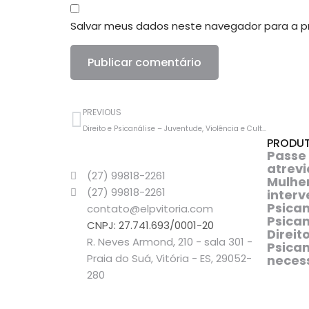
Salvar meus dados neste navegador para a p
PREVIOUS
Direito e Psicanálise – Juventude, Violência e Cultura.
PRODUT
Passe
atrevi
(27) 99818-2261
Mulhe
(27) 99818-2261
interv
Psican
contato@elpvitoria.com
Psican
CNPJ: 27.741.693/0001-20
Direit
R. Neves Armond, 210 - sala 301 -
Psican
Praia do Suá, Vitória - ES, 29052-
necess
280