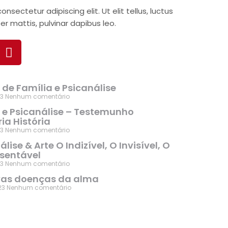
nsectetur adipiscing elit. Ut elit tellus, luctus
r mattis, pulvinar dapibus leo.
o de Família e Psicanálise
23
Nenhum comentário
o e Psicanálise – Testemunho
a História
23
Nenhum comentário
lise & Arte O Indizível, O Invisível, O
esentável
23
Nenhum comentário
vas doenças da alma
23
Nenhum comentário